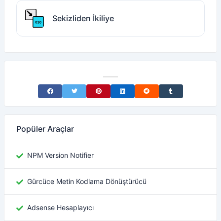
Sekizliden İkiliye
Share on Facebook
Share on Twitter
Share on Pinterest
Share on LinkedIn
Share on Reddit
Share on Tumblr
Popüler Araçlar
NPM Version Notifier
Gürcüce Metin Kodlama Dönüştürücü
Adsense Hesaplayıcı