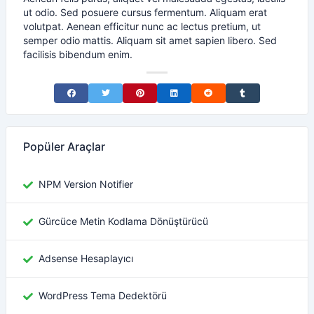
ut odio. Sed posuere cursus fermentum. Aliquam erat
volutpat. Aenean efficitur nunc ac lectus pretium, ut
semper odio mattis. Aliquam sit amet sapien libero. Sed
facilisis bibendum enim.
Share on Facebook
Share on Twitter
Share on Pinterest
Share on LinkedIn
Share on Reddit
Share on Tumblr
Popüler Araçlar
NPM Version Notifier
Gürcüce Metin Kodlama Dönüştürücü
Adsense Hesaplayıcı
WordPress Tema Dedektörü