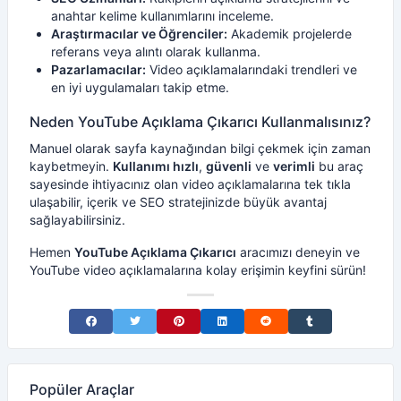
anahtar kelime kullanımlarını inceleme.
Araştırmacılar ve Öğrenciler:
Akademik projelerde
referans veya alıntı olarak kullanma.
Pazarlamacılar:
Video açıklamalarındaki trendleri ve
en iyi uygulamaları takip etme.
Neden YouTube Açıklama Çıkarıcı Kullanmalısınız?
Manuel olarak sayfa kaynağından bilgi çekmek için zaman
kaybetmeyin.
Kullanımı hızlı
,
güvenli
ve
verimli
bu araç
sayesinde ihtiyacınız olan video açıklamalarına tek tıkla
ulaşabilir, içerik ve SEO stratejinizde büyük avantaj
sağlayabilirsiniz.
Hemen
YouTube Açıklama Çıkarıcı
aracımızı deneyin ve
YouTube video açıklamalarına kolay erişimin keyfini sürün!
Share on Facebook
Share on Twitter
Share on Pinterest
Share on LinkedIn
Share on Reddit
Share on Tumblr
Popüler Araçlar