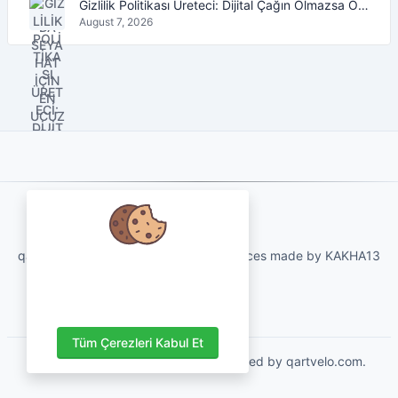
Gizlilik Politikası Üreteci: Dijital Çağın Olmazsa Olmaz Aracı
August 7, 2026
About Us
qartvelo.com free online tools and services made by KAKHA13
Verilerinizi önemsiyoruz ve
deneyiminizi geliştirmek için
çerezleri kullanmayı çok isteriz.
Tüm Çerezleri Kabul Et
Copyrights © 2026. All Rights Reserved by qartvelo.com.