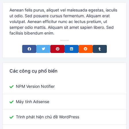
Aenean felis purus, aliquet vel malesuada egestas, iaculis
ut odio. Sed posuere cursus fermentum. Aliquam erat
volutpat. Aenean efficitur nunc ac lectus pretium, ut
semper odio mattis. Aliquam sit amet sapien libero. Sed
facilisis bibendum enim.
Share on Facebook
Share on Twitter
Share on Pinterest
Share on LinkedIn
Share on Reddit
Share on Tumblr
Các công cụ phổ biến
NPM Version Notifier
Máy tính Adsense
Trình phát hiện chủ đề WordPress