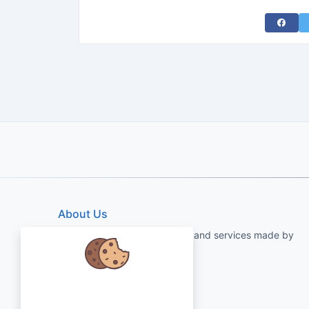
Share 
About Us
qartvelo.com free online tools and services made by
KAKHA13
Chúng tôi quan tâm đến dữ liệu của
bạn và muốn sử dụng cookie để cải