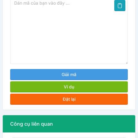
Giải mã
Ví dụ
Đặt lại
Công cụ liên quan