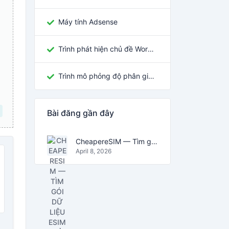
Máy tính Adsense
Trình phát hiện chủ đề WordPress
Trình mô phỏng độ phân giải màn hình
Bài đăng gần đây
CheapereSIM — Tìm gói dữ liệu eSIM rẻ nhất cho du lịch năm 2026
April 8, 2026