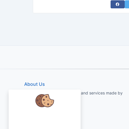
Share 
About Us
qartvelo.com free online tools and services made by
KAKHA13
Chúng tôi quan tâm đến dữ liệu của
bạn và muốn sử dụng cookie để cải
thiện trải nghiệm của bạn.