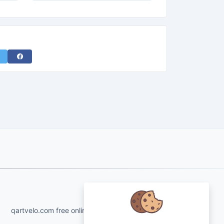
acebook
About Us
qartvelo.com free online tools and services made by
KAKHA13