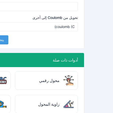
تحويل من Coulomb إلى أخرى
يتح
أدوات ذات صلة
محول رقمي
زاوية المحول