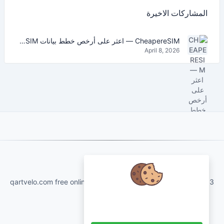
المشاركات الاخيرة
CheapereSIM — اعثر على أرخص خطط بيانات eSIM للسفر في 2026
April 8, 2026
About Us
qartvelo.com free online tools and services made by KAKHA13
نحن نهتم ببياناتك ونود استخدام ملفات
تعريف الارتباط لتحسين تجربتك.