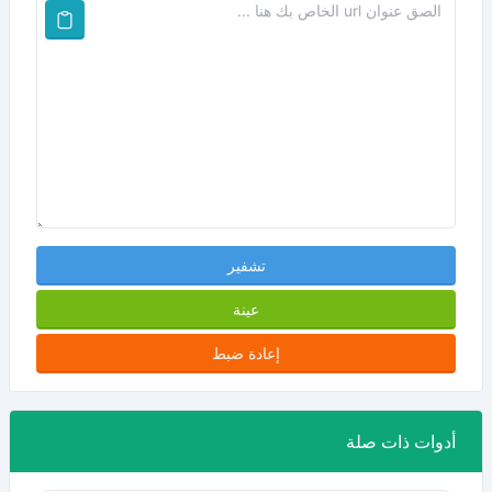
تشفير
عينة
إعادة ضبط
أدوات ذات صلة