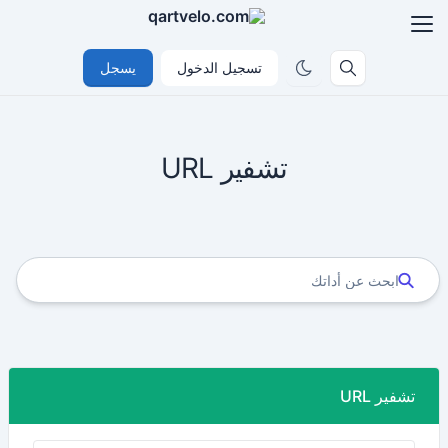
تسجيل الدخول
يسجل
تشفير URL
تشفير URL