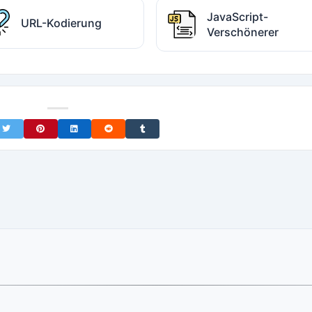
JavaScript-
URL-Kodierung
Verschönerer
on Facebook
Share on Twitter
Share on Pinterest
Share on LinkedIn
Share on Reddit
Share on Tumblr