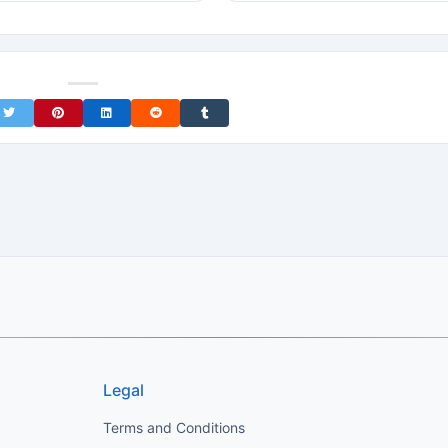
on Facebook
Share on Twitter
Share on Pinterest
Share on LinkedIn
Share on Reddit
Share on Tumblr
Legal
Terms and Conditions