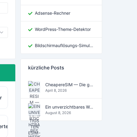
Adsense-Rechner
WordPress-Theme-Detektor
Bildschirmauflösungs-Simulator
kürzliche Posts
CheapereSIM — Die günstigsten eSIM-Datentarife für Reisen 2026
April 8, 2026
r
Ein unverzichtbares Werkzeug für das digitale Zeitalter
August 8, 2026
erter