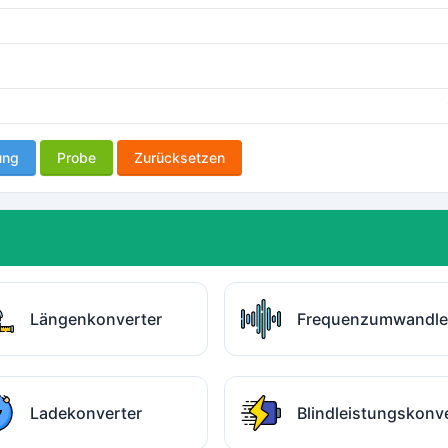
ung
Probe
Zurücksetzen
Längenkonverter
Frequenzumwandle
Ladekonverter
Blindleistungskonv