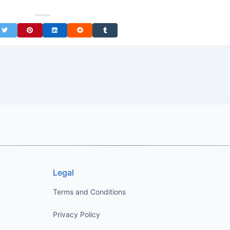
on Facebook
Share on Twitter
Share on Pinterest
Share on LinkedIn
Share on Reddit
Share on Tumblr
Legal
Terms and Conditions
Privacy Policy