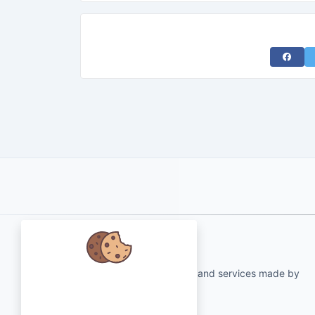
Share 
About Us
qartvelo.com free online tools and services made by
Мы заботимся о ваших данных и
KAKHA13
хотели бы использовать файлы
cookie, чтобы улучшить ваш опыт.