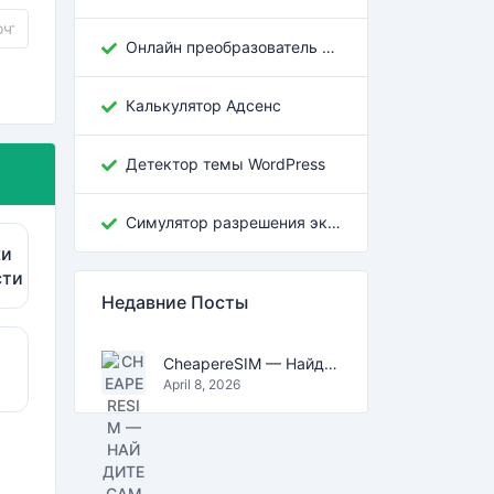
Онлайн преобразователь кодировок грузинского текста
Калькулятор Адсенс
Детектор темы WordPress
Симулятор разрешения экрана
ки
сти
Недавние Посты
CheapereSIM — Найдите самые дешёвые тарифы eSIM для путешествий в 2026
April 8, 2026