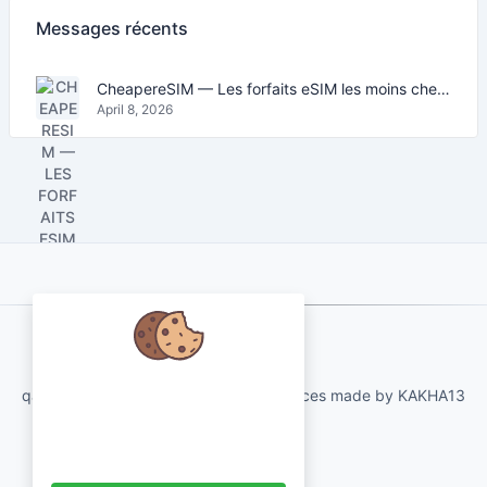
Messages récents
CheapereSIM — Les forfaits eSIM les moins chers pour voyager en 2026
April 8, 2026
About Us
Nous nous soucions de vos
qartvelo.com free online tools and services made by KAKHA13
données et aimerions utiliser des
cookies pour améliorer votre
expérience.