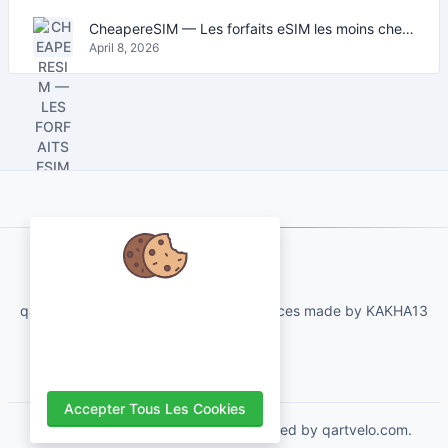
CheapereSIM — Les forfaits eSIM les moins chers pour voyager en 2026
April 8, 2026
About Us
Nous nous soucions de vos
qartvelo.com free online tools and services made by KAKHA13
données et aimerions utiliser des
cookies pour améliorer votre
expérience.
Accepter Tous Les Cookies
Copyrights © 2026. All Rights Reserved by qartvelo.com.