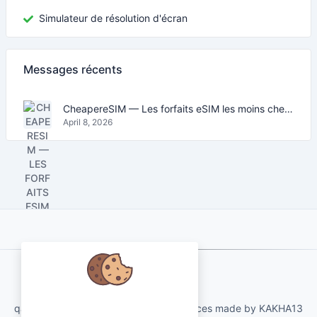
Simulateur de résolution d'écran
Messages récents
CheapereSIM — Les forfaits eSIM les moins chers pour voyager en 2026
April 8, 2026
About Us
Nous nous soucions de vos
qartvelo.com free online tools and services made by KAKHA13