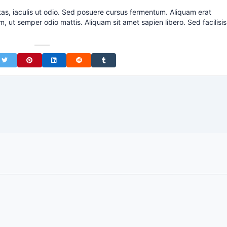
tas, iaculis ut odio. Sed posuere cursus fermentum. Aliquam erat
m, ut semper odio mattis. Aliquam sit amet sapien libero. Sed facilisis
on Facebook
Share on Twitter
Share on Pinterest
Share on LinkedIn
Share on Reddit
Share on Tumblr