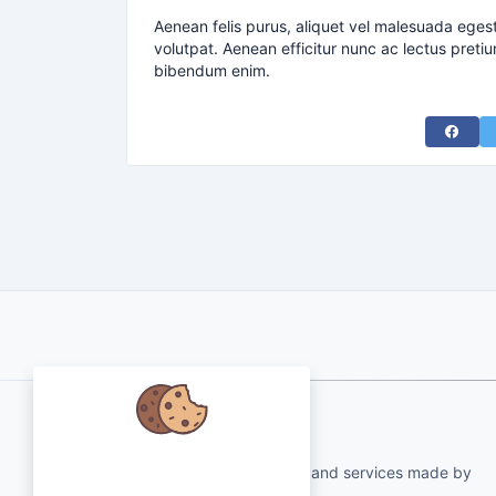
Aenean felis purus, aliquet vel malesuada eges
volutpat. Aenean efficitur nunc ac lectus pretiu
bibendum enim.
Share 
About Us
Nous nous soucions de vos
qartvelo.com free online tools and services made by
données et aimerions utiliser des