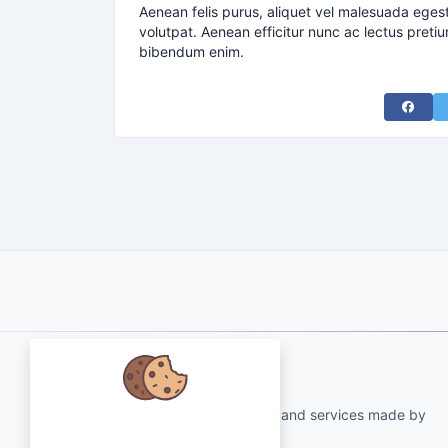
Aenean felis purus, aliquet vel malesuada eges
volutpat. Aenean efficitur nunc ac lectus pretiu
bibendum enim.
Share 
About Us
qartvelo.com free online tools and services made by
Abbiamo a cuore i tuoi dati e ci
KAKHA13
piacerebbe utilizzare i cookie per