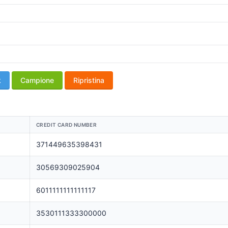
k
Campione
Ripristina
CREDIT CARD NUMBER
371449635398431
30569309025904
6011111111111117
3530111333300000