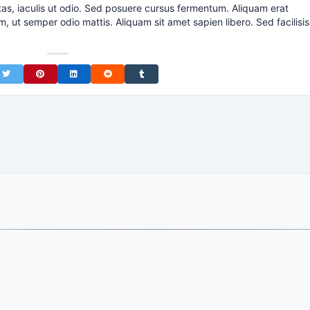
tas, iaculis ut odio. Sed posuere cursus fermentum. Aliquam erat
m, ut semper odio mattis. Aliquam sit amet sapien libero. Sed facilisis
on Facebook
Share on Twitter
Share on Pinterest
Share on LinkedIn
Share on Reddit
Share on Tumblr