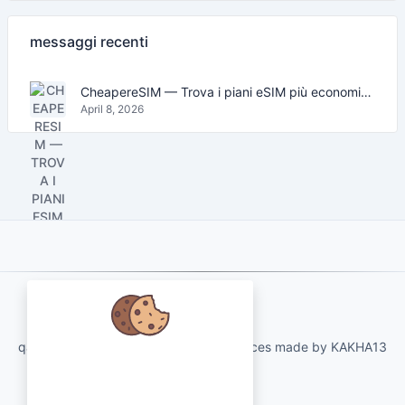
messaggi recenti
CheapereSIM — Trova i piani eSIM più economici per viaggiare nel 2026
April 8, 2026
About Us
qartvelo.com free online tools and services made by KAKHA13
Abbiamo a cuore i tuoi dati e ci
piacerebbe utilizzare i cookie per
migliorare la tua esperienza.