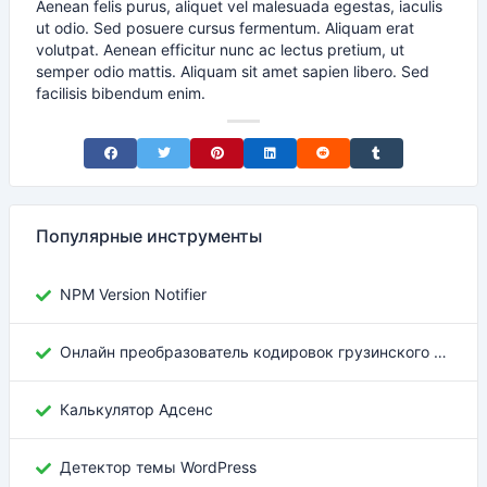
Aenean felis purus, aliquet vel malesuada egestas, iaculis
ut odio. Sed posuere cursus fermentum. Aliquam erat
volutpat. Aenean efficitur nunc ac lectus pretium, ut
semper odio mattis. Aliquam sit amet sapien libero. Sed
facilisis bibendum enim.
Share on Facebook
Share on Twitter
Share on Pinterest
Share on LinkedIn
Share on Reddit
Share on Tumblr
Популярные инструменты
NPM Version Notifier
Онлайн преобразователь кодировок грузинского текста
Калькулятор Адсенс
Детектор темы WordPress