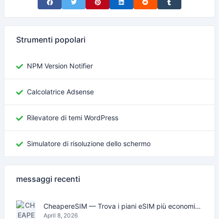
Share on Facebook
Share on Twitter
Share on Pinterest
Share on LinkedIn
Share on Reddit
Share on Tumblr
Strumenti popolari
NPM Version Notifier
Calcolatrice Adsense
Rilevatore di temi WordPress
Simulatore di risoluzione dello schermo
messaggi recenti
CheapereSIM — Trova i piani eSIM più economici per viaggiare nel 2026
April 8, 2026