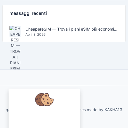
messaggi recenti
CheapereSIM — Trova i piani eSIM più economici per viaggiare nel 2026
April 8, 2026
About Us
qartvelo.com free online tools and services made by KAKHA13
Abbiamo a cuore i tuoi dati e ci
piacerebbe utilizzare i cookie per
migliorare la tua esperienza.