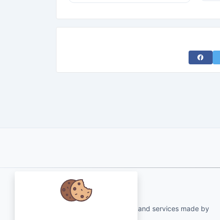
Share 
About Us
qartvelo.com free online tools and services made by
Nós nos preocupamos com seus
KAKHA13