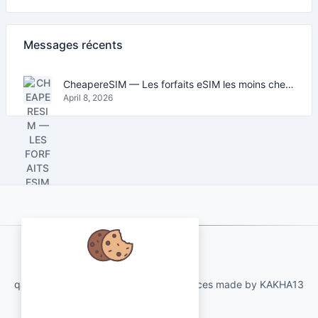
Messages récents
CheapereSIM — Les forfaits eSIM les moins chers pour voyager en 2026
April 8, 2026
About Us
Nous nous soucions de vos
qartvelo.com free online tools and services made by KAKHA13
données et aimerions utiliser des
cookies pour améliorer votre