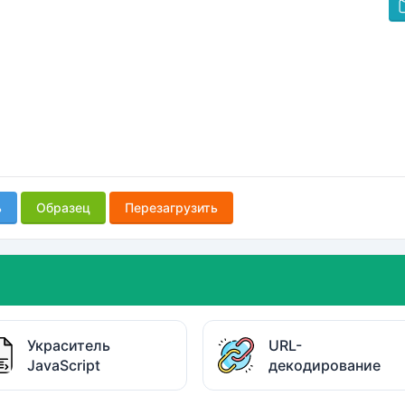
ь
Образец
Перезагрузить
Украситель
URL-
JavaScript
декодирование