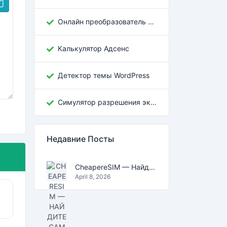
Онлайн преобразователь кодировок грузинского текста
Калькулятор Адсенс
Детектор темы WordPress
Симулятор разрешения экрана
Недавние Посты
CheapereSIM — Найдите самые дешёвые тарифы eSIM для путешествий в 2026
April 8, 2026