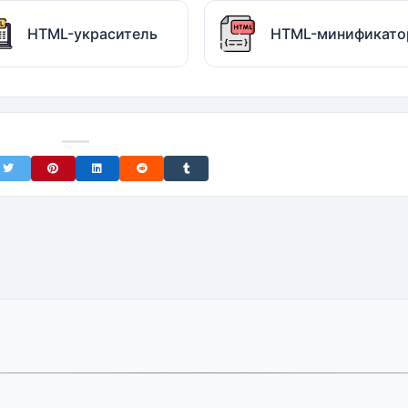
HTML-украситель
HTML-минификато
on Facebook
Share on Twitter
Share on Pinterest
Share on LinkedIn
Share on Reddit
Share on Tumblr