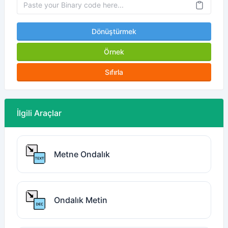
Dönüştürmek
Örnek
Sıfırla
İlgili Araçlar
Metne Ondalık
Ondalık Metin