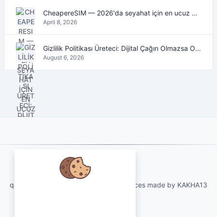
CheapereSIM — 2026'da seyahat için en ucuz eSIM veri planlarını bulun
April 8, 2026
Gizlilik Politikası Üreteci: Dijital Çağın Olmazsa Olmaz Aracı
August 6, 2026
About Us
qartvelo.com free online tools and services made by KAKHA13
Verilerinizi önemsiyoruz ve
deneyiminizi geliştirmek için
çerezleri kullanmayı çok isteriz.