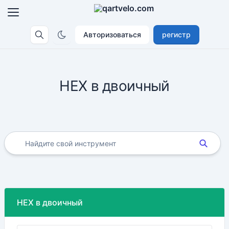
Авторизоваться
регистр
HEX в двоичный
HEX в двоичный