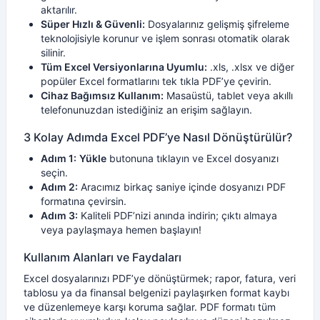
aktarılır.
Süper Hızlı & Güvenli:
Dosyalarınız gelişmiş şifreleme
teknolojisiyle korunur ve işlem sonrası otomatik olarak
silinir.
Tüm Excel Versiyonlarına Uyumlu:
.xls, .xlsx ve diğer
popüler Excel formatlarını tek tıkla PDF’ye çevirin.
Cihaz Bağımsız Kullanım:
Masaüstü, tablet veya akıllı
telefonunuzdan istediğiniz an erişim sağlayın.
3 Kolay Adımda Excel PDF’ye Nasıl Dönüştürülür?
Adım 1:
Yükle
butonuna tıklayın ve Excel dosyanızı
seçin.
Adım 2:
Aracımız birkaç saniye içinde dosyanızı PDF
formatına çevirsin.
Adım 3:
Kaliteli PDF’nizi anında indirin; çıktı almaya
veya paylaşmaya hemen başlayın!
Kullanım Alanları ve Faydaları
Excel dosyalarınızı PDF’ye dönüştürmek; rapor, fatura, veri
tablosu ya da finansal belgenizi paylaşırken format kaybı
ve düzenlemeye karşı koruma sağlar. PDF formatı tüm