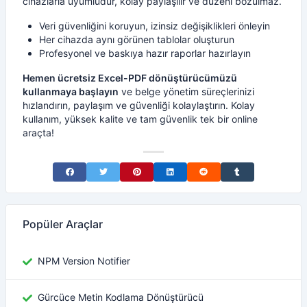
cihazlarla uyumludur, kolay paylaşılır ve düzeni bozulmaz.
Veri güvenliğini koruyun, izinsiz değişiklikleri önleyin
Her cihazda aynı görünen tablolar oluşturun
Profesyonel ve baskıya hazır raporlar hazırlayın
Hemen ücretsiz Excel-PDF dönüştürücümüzü
kullanmaya başlayın
ve belge yönetim süreçlerinizi
hızlandırın, paylaşım ve güvenliği kolaylaştırın. Kolay
kullanım, yüksek kalite ve tam güvenlik tek bir online
araçta!
Share on Facebook
Share on Twitter
Share on Pinterest
Share on LinkedIn
Share on Reddit
Share on Tumblr
Popüler Araçlar
NPM Version Notifier
Gürcüce Metin Kodlama Dönüştürücü