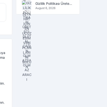
Gizlilik Politikası Üreteci: Dijital Çağın Olmazsa Olmaz Aracı
August 6, 2026
kıya
ırma
lın.
ın.