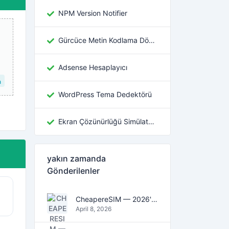
NPM Version Notifier
Gürcüce Metin Kodlama Dönüştürücü
Adsense Hesaplayıcı
n
WordPress Tema Dedektörü
Ekran Çözünürlüğü Simülatörü
yakın zamanda
Gönderilenler
CheapereSIM — 2026'da seyahat için en ucuz eSIM veri planlarını bulun
April 8, 2026