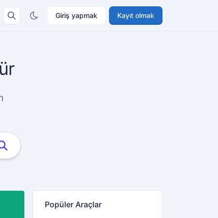
Giriş yapmak
Kayıt olmak
ür
m
Popüler Araçlar