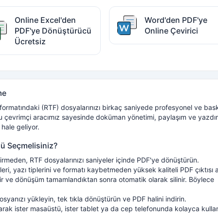
Online Excel'den
Word'den PDF'ye
PDF'ye Dönüştürücü
Online Çevirici
Ücretsiz
me
 formatındaki (RTF) dosyalarınızı birkaç saniyede profesyonel ve bas
dostu çevrimçi aracımız sayesinde doküman yönetimi, paylaşım ve yazd
 hale geliyor.
 Seçmelisiniz?
irmeden, RTF dosyalarınızı saniyeler içinde PDF'ye dönüştürün.
leri, yazı tiplerini ve formatı kaybetmeden yüksek kaliteli PDF çıktısı a
ir ve dönüşüm tamamlandıktan sonra otomatik olarak silinir. Böylece
syanızı yükleyin, tek tıkla dönüştürün ve PDF halini indirin.
rak ister masaüstü, ister tablet ya da cep telefonunda kolayca kullan