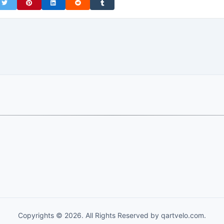
on Facebook
Share on Twitter
Share on Pinterest
Share on LinkedIn
Share on Reddit
Share on Tumblr
Copyrights © 2026. All Rights Reserved by qartvelo.com.