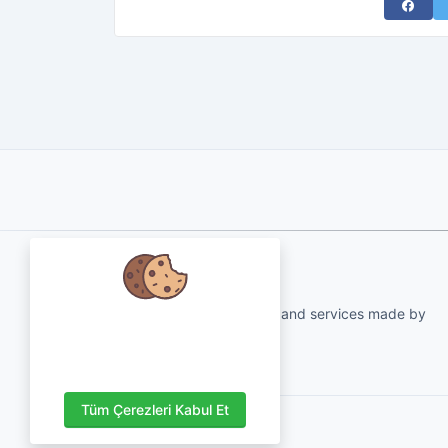
Share 
About Us
qartvelo.com free online tools and services made by
Verilerinizi önemsiyoruz ve
KAKHA13
deneyiminizi geliştirmek için
çerezleri kullanmayı çok isteriz.
Tüm Çerezleri Kabul Et