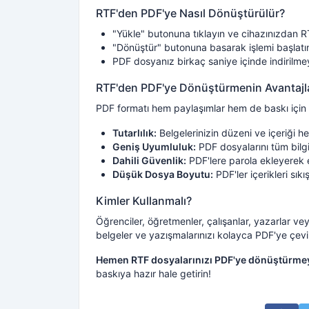
RTF'den PDF'ye Nasıl Dönüştürülür?
"Yükle" butonuna tıklayın ve cihazınızdan R
"Dönüştür" butonuna basarak işlemi başlatı
PDF dosyanız birkaç saniye içinde indirilme
RTF'den PDF'ye Dönüştürmenin Avantajla
PDF formatı hem paylaşımlar hem de baskı için e
Tutarlılık:
Belgelerinizin düzeni ve içeriği h
Geniş Uyumluluk:
PDF dosyalarını tüm bilgi
Dahili Güvenlik:
PDF'lere parola ekleyerek e
Düşük Dosya Boyutu:
PDF'ler içerikleri sık
Kimler Kullanmalı?
Öğrenciler, öğretmenler, çalışanlar, yazarlar ve
belgeler ve yazışmalarınızı kolayca PDF'ye çeviri
Hemen RTF dosyalarınızı PDF'ye dönüştürme
baskıya hazır hale getirin!