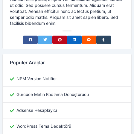
ut odio. Sed posuere cursus fermentum. Aliquam erat
volutpat. Aenean efficitur nunc ac lectus pretium, ut
semper odio mattis. Aliquam sit amet sapien libero. Sed
facilisis bibendum enim.
Share on Facebook
Share on Twitter
Share on Pinterest
Share on LinkedIn
Share on Reddit
Share on Tumblr
Popüler Araçlar
NPM Version Notifier
Gürcüce Metin Kodlama Dönüştürücü
Adsense Hesaplayıcı
WordPress Tema Dedektörü