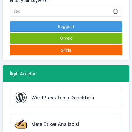
Enter your keyword
Suggest
Örnek
Sıfırla
İlgili Araçlar
WordPress Tema Dedektörü
Meta Etiket Analizcisi