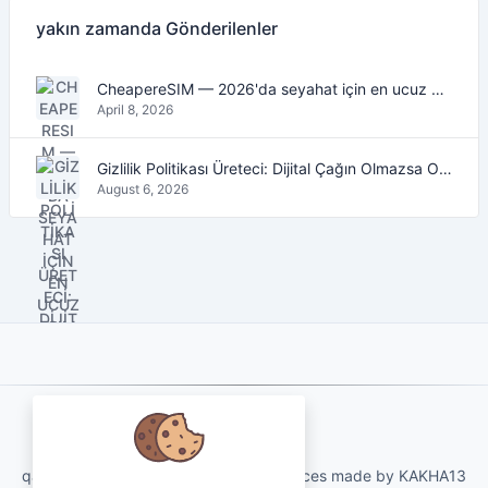
yakın zamanda Gönderilenler
CheapereSIM — 2026'da seyahat için en ucuz eSIM veri planlarını bulun
April 8, 2026
Gizlilik Politikası Üreteci: Dijital Çağın Olmazsa Olmaz Aracı
August 6, 2026
About Us
qartvelo.com free online tools and services made by KAKHA13