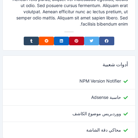
ut odio. Sed posuere cursus fermentum. Aliquam erat
volutpat. Aenean efficitur nunc ac lectus pretium, ut
semper odio mattis. Aliquam sit amet sapien libero. Sed
facilisis bibendum enim.
Share on Tumblr
Share on Reddit
Share on LinkedIn
Share on Pinterest
Share on Twitter
Share on Facebook
أدوات شعبية
NPM Version Notifier
حاسبة Adsense
ووردبريس موضوع الكاشف
محاكي دقة الشاشة