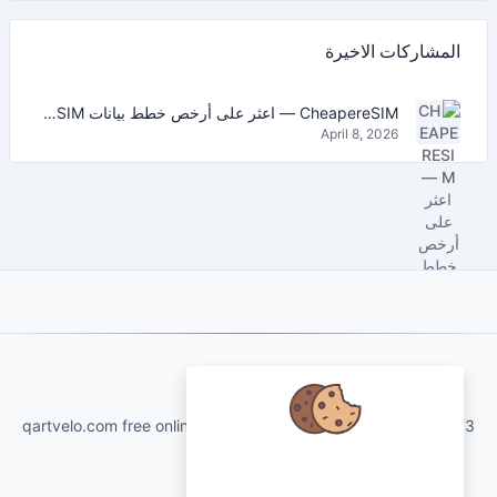
المشاركات الاخيرة
CheapereSIM — اعثر على أرخص خطط بيانات eSIM للسفر في 2026
April 8, 2026
About Us
qartvelo.com free online tools and services made by KAKHA13
نحن نهتم ببياناتك ونود استخدام ملفات
تعريف الارتباط لتحسين تجربتك.