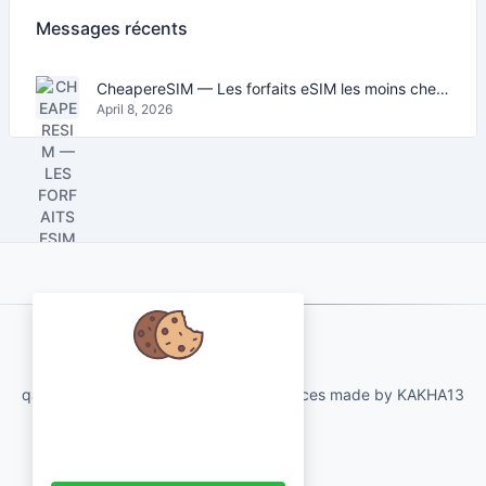
Messages récents
CheapereSIM — Les forfaits eSIM les moins chers pour voyager en 2026
April 8, 2026
About Us
Nous nous soucions de vos
qartvelo.com free online tools and services made by KAKHA13
données et aimerions utiliser des
cookies pour améliorer votre
expérience.