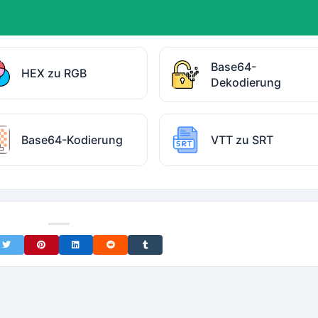
Base64-
HEX zu RGB
Dekodierung
Base64-Kodierung
VTT zu SRT
on Facebook
Share on Twitter
Share on Pinterest
Share on LinkedIn
Share on Reddit
Share on Tumblr