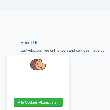
About Us
qartvelo.com free online tools and services made by
KAKHA13
Wir kümmern uns um Ihre Daten
und würden gerne Cookies
verwenden, um Ihr Erlebnis zu
verbessern.
Alle Cookies Akzeptieren