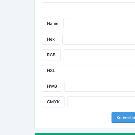
Name
Hex
RGB
HSL
HWB
CMYK
Konvertie