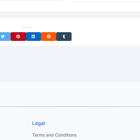
on Facebook
Share on Twitter
Share on Pinterest
Share on LinkedIn
Share on Reddit
Share on Tumblr
Legal
Terms and Conditions