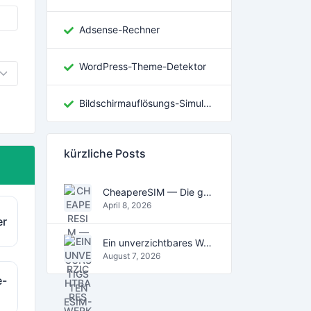
Adsense-Rechner
WordPress-Theme-Detektor
Bildschirmauflösungs-Simulator
kürzliche Posts
CheapereSIM — Die günstigsten eSIM-Datentarife für Reisen 2026
April 8, 2026
er
Ein unverzichtbares Werkzeug für das digitale Zeitalter
August 7, 2026
e-