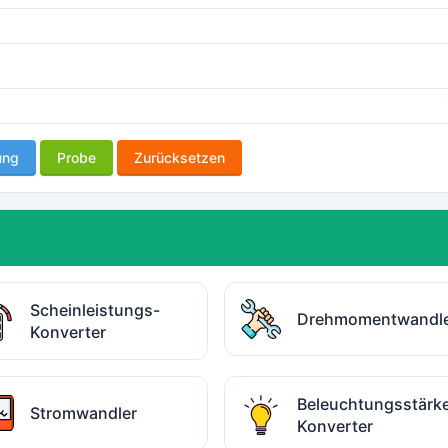
ung
Probe
Zurücksetzen
Scheinleistungs-
Drehmomentwandl
Konverter
Beleuchtungsstärk
Stromwandler
Konverter