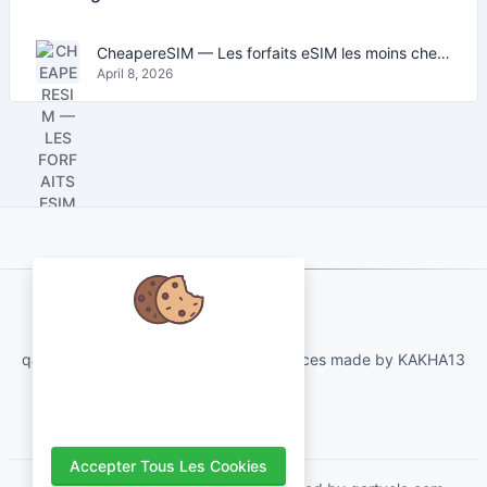
CheapereSIM — Les forfaits eSIM les moins chers pour voyager en 2026
April 8, 2026
About Us
Nous nous soucions de vos
qartvelo.com free online tools and services made by KAKHA13
données et aimerions utiliser des
cookies pour améliorer votre
expérience.
Accepter Tous Les Cookies