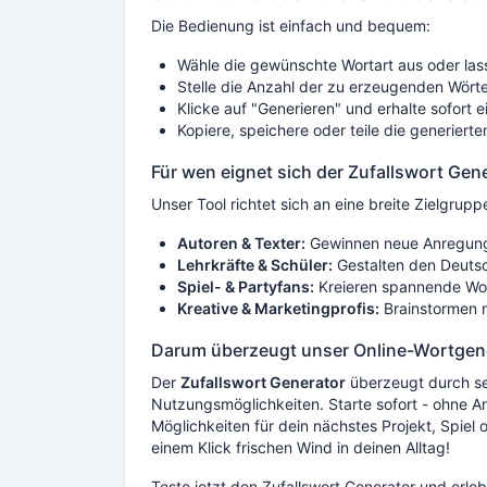
Die Bedienung ist einfach und bequem:
Wähle die gewünschte Wortart aus oder las
Stelle die Anzahl der zu erzeugenden Wörte
Klicke auf "Generieren" und erhalte sofort ei
Kopiere, speichere oder teile die generierte
Für wen eignet sich der Zufallswort Gen
Unser Tool richtet sich an eine breite Zielgrupp
Autoren & Texter:
Gewinnen neue Anregunge
Lehrkräfte & Schüler:
Gestalten den Deutsch
Spiel- & Partyfans:
Kreieren spannende Wort
Kreative & Marketingprofis:
Brainstormen 
Darum überzeugt unser Online-Wortgen
Der
Zufallswort Generator
überzeugt durch sei
Nutzungsmöglichkeiten. Starte sofort - ohne 
Möglichkeiten für dein nächstes Projekt, Spiel 
einem Klick frischen Wind in deinen Alltag!
Teste jetzt den Zufallswort Generator und erlebe