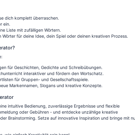
se dich komplett überraschen.
r ein.
ne Liste mit zufälligen Wörtern.
n Wörter für deine Idee, dein Spiel oder deinen kreativen Prozess.
erator?
e:
n für Geschichten, Gedichte und Schreibübungen.
unterricht interaktiver und fördern den Wortschatz.
listen für Gruppen- und Gesellschaftsspiele.
neue Markennamen, Slogans und kreative Konzepte.
erator
ne intuitive Bedienung, zuverlässige Ergebnisse und flexible
Anmeldung oder Gebühren - und entdecke unzählige kreative
oder Brainstorming. Setze auf innovative Inspiration und bringe mit n
, wie einfach Kreativität sein kann!