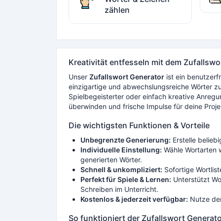
zählen
Kreativität entfesseln mit dem Zufallsw
Unser
Zufallswort Generator
ist ein benutzerf
einzigartige und abwechslungsreiche Wörter zu g
Spielbegeisterter oder einfach kreative Anregu
überwinden und frische Impulse für deine Proj
Die wichtigsten Funktionen & Vorteile
Unbegrenzte Generierung:
Erstelle beliebi
Individuelle Einstellung:
Wähle Wortarten w
generierten Wörter.
Schnell & unkompliziert:
Sofortige Wortlis
Perfekt für Spiele & Lernen:
Unterstützt Wor
Schreiben im Unterricht.
Kostenlos & jederzeit verfügbar:
Nutze den
So funktioniert der Zufallswort Generat