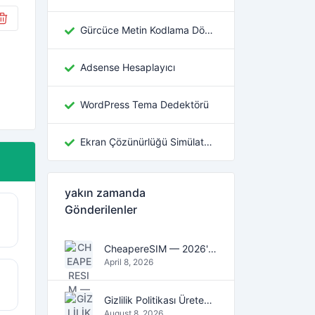
Gürcüce Metin Kodlama Dönüştürücü
Adsense Hesaplayıcı
WordPress Tema Dedektörü
Ekran Çözünürlüğü Simülatörü
yakın zamanda
Gönderilenler
CheapereSIM — 2026'da seyahat için en ucuz eSIM veri planlarını bulun
April 8, 2026
Gizlilik Politikası Üreteci: Dijital Çağın Olmazsa Olmaz Aracı
August 8, 2026