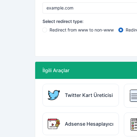
Select redirect type:
Redirect from www to non-www
Redi
İlgili Araçlar
Twitter Kart Üreticisi
Adsense Hesaplayıcı