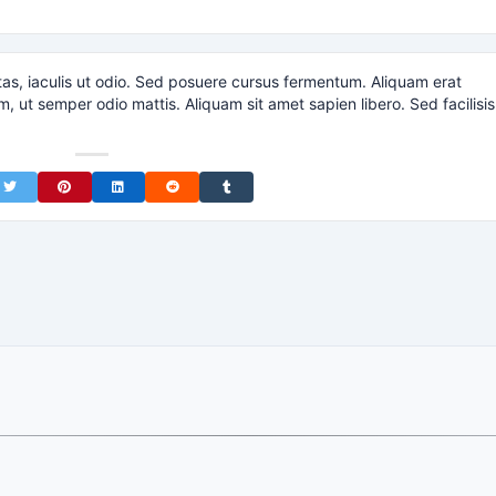
tas, iaculis ut odio. Sed posuere cursus fermentum. Aliquam erat
m, ut semper odio mattis. Aliquam sit amet sapien libero. Sed facilisis
on Facebook
Share on Twitter
Share on Pinterest
Share on LinkedIn
Share on Reddit
Share on Tumblr