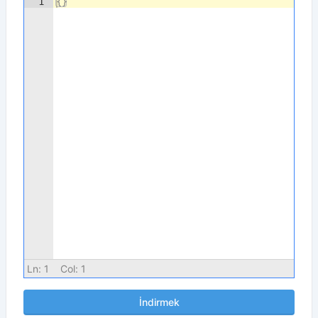
1
{
}
Ln:
1
Col:
1
İndirmek