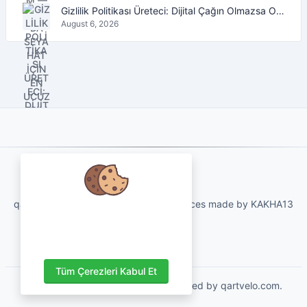
Gizlilik Politikası Üreteci: Dijital Çağın Olmazsa Olmaz Aracı
August 6, 2026
About Us
qartvelo.com free online tools and services made by KAKHA13
Verilerinizi önemsiyoruz ve
deneyiminizi geliştirmek için
çerezleri kullanmayı çok isteriz.
Tüm Çerezleri Kabul Et
Copyrights © 2026. All Rights Reserved by qartvelo.com.