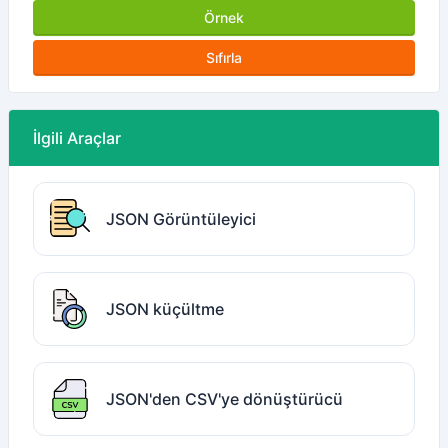
Örnek
Sıfırla
İlgili Araçlar
JSON Görüntüleyici
JSON küçültme
JSON'den CSV'ye dönüştürücü